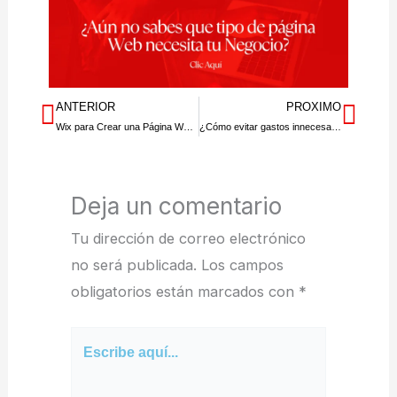
ANTERIOR
PROXIMO
Prev
Nex
Wix para Crear una Página Web desde Cero: Pros, Contras y Cuándo Usarlo para tu Proyecto
¿Cómo evitar gastos innecesarios al Crear Pagina web desde cero?
Deja un comentario
Tu dirección de correo electrónico
no será publicada.
Los campos
obligatorios están marcados con
*
Escribe
aquí...