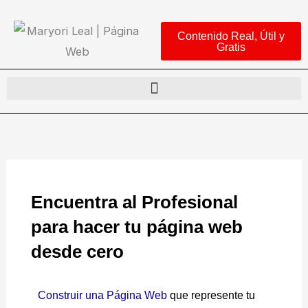
Ir
al
Contenido Real, Útil y
Gratis
contenido
Encuentra al Profesional
para hacer tu página web
desde cero
Construir una Página Web
que represente tu