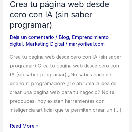
Crea tu página web desde
tu
cero con IA (sin saber
página
web
programar)
desde
Deja un comentario
/
Blog
,
Emprendimiento
cero
digital
,
Marketing Digital
/
maryorileal.com
con
Crea tu página web desde cero con IA (sin saber
IA
programar) Crea tu página web desde cero con
(sin
IA (sin saber programar) ¿No sabes nada de
saber
diseño ni programación? ¿Te abruma la idea de
programar)
crear una página web para tu negocio? No te
preocupes, hoy existen herramientas con
inteligencia artificial que te permiten crear un […]
Read More »