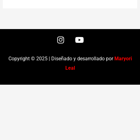
I
Y
n
o
s
u
t
t
Copyright © 2025 | Diseñado y desarrollado por
Maryori
a
u
Leal
g
b
r
e
a
m